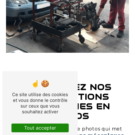
DÉCOUVREZ NOS
INTERVENTIONS
Ce site utilise des cookies
et vous donne le contrôle
MÉCANIQUES EN
sur ceux que vous
souhaitez activer
PHOTOS
Tout accepter
Explorez notre galerie de photos qui met