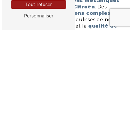
en avant nos
interventions mécaniques
Tout refuser
sur les véhicules Citroën
. Des
révisions
aux
réparations complexes
,
Personnaliser
nous vous montrons les coulisses de notre
expertise mécanique
et la
qualité de
nos services
.
Chaque image reflète notre engagement à
offrir un travail soigné
.